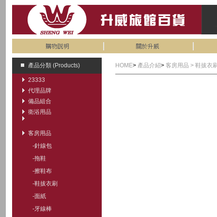
產品分類 (Products)
HOME
>
產品介紹
>
客房用品 >
鞋拔衣刷
23333
代理品牌
備品組合
-
塔爾登茶包
衛浴用品
-
公板備品組
-
沐浴組
-
沐浴乳/精
-
客製備品組
客房用品
-
洗髮乳/精
-
針線包
-
洗面乳
-
拖鞋
-
乳液
-
擦鞋布
-
潤髮乳/精
-
鞋拔衣刷
-
香皂
-
面紙
-
牙刷
-
牙線棒
-
牙膏