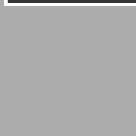
-
床單
-
床罩
-
床裙
-
保潔墊/記憶墊