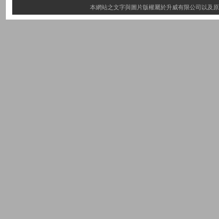
本網站之文字與圖片版權屬於升威有限公司以及原廠，非經授權不得