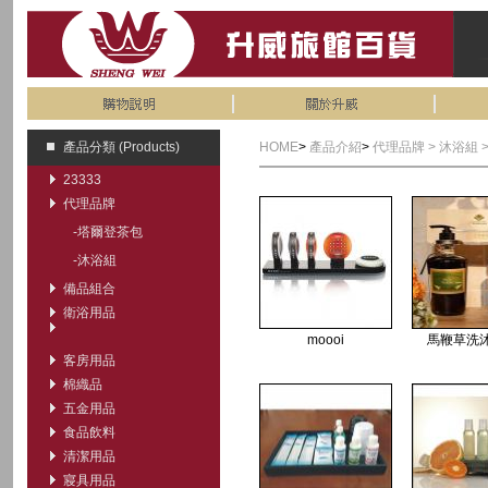
產品分類 (Products)
HOME
>
產品介紹
>
代理品牌 >
沐浴組 
23333
代理品牌
-
塔爾登茶包
-
沐浴組
備品組合
衛浴用品
-
公板備品組
moooi
馬鞭草洗沐5
-
沐浴乳/精
-
客製備品組
客房用品
-
洗髮乳/精
棉織品
-
針線包
-
洗面乳
五金用品
-
浴袍
-
拖鞋
-
乳液
食品飲料
-
沐浴器具
-
嫘縈毛巾
-
擦鞋布
-
潤髮乳/精
清潔用品
-
茶葉
-
給皂機
-
紙浴巾
-
鞋拔衣刷
寢具用品
-
香皂
-
清潔劑